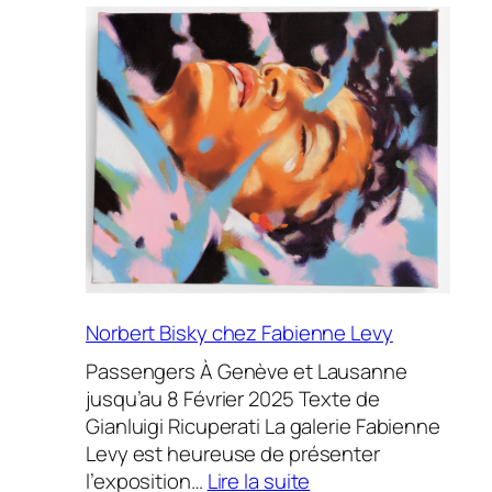
Genève
pointe
son
nez
avec
une
sacrée
liste
d’exposants!
Norbert Bisky chez Fabienne Levy
Passengers À Genève et Lausanne
jusqu’au 8 Février 2025 Texte de
Gianluigi Ricuperati La galerie Fabienne
Levy est heureuse de présenter
:
l’exposition…
Lire la suite