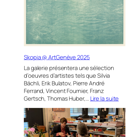
Skopia @ ArtGenève 2025
La galerie présentera une sélection
d’oeuvres d’artistes tels que Silvia
Bächli, Erik Bulatov, Pierre André
Ferrand, Vincent Fournier, Franz
:
Gertsch, Thomas Huber,…
Lire la suite
Skopia
@
ArtGen
2025