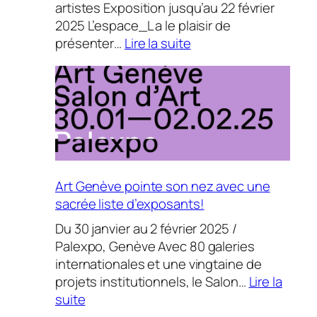
artistes Exposition jusqu’au 22 février
2025 L’espace_L a le plaisir de
:
présenter…
Lire la suite
Vivianne
van
Singer
et
Spindream
chez
espace_L
Art Genève pointe son nez avec une
sacrée liste d’exposants!
Du 30 janvier au 2 février 2025 /
Palexpo, Genève Avec 80 galeries
internationales et une vingtaine de
projets institutionnels, le Salon…
Lire la
:
suite
Art