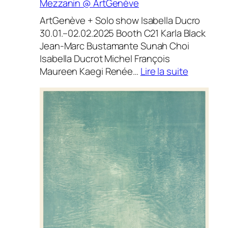
Mezzanin @ ArtGenève
ArtGenève + Solo show Isabella Ducro
30.01.–02.02.2025 Booth C21 Karla Black
Jean-Marc Bustamante Sunah Choi
Isabella Ducrot Michel François
:
Maureen Kaegi Renée…
Lire la suite
Mezzani
@
ArtGenè