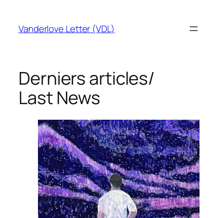
Aller
au
Vanderlove Letter (VDL)
contenu
Derniers articles/
Last News