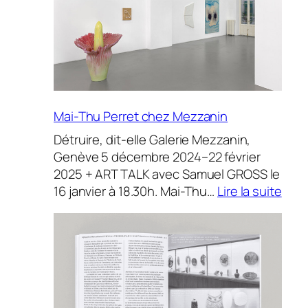
Mai-Thu Perret chez Mezzanin
Détruire, dit-elle Galerie Mezzanin,
Genève 5 décembre 2024–22 février
2025 + ART TALK avec Samuel GROSS le
:
16 janvier à 18.30h. Mai-Thu…
Lire la suite
Mai-
Thu
Perr
che
Mez