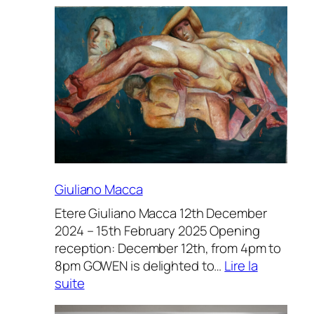
du champ
de
Marcel
chez
Skopia
Giuliano Macca
Etere Giuliano Macca 12th December
2024 – 15th February 2025 Opening
reception: December 12th, from 4pm to
8pm GOWEN is delighted to…
Lire la
:
suite
Giuliano