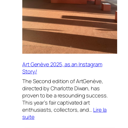
immersion
vibrante
dans
la
K-
culture
Art Genève 2025, as an Instagram
Story/
The Second edition of ArtGenève,
directed by Charlotte Diwan, has
proven to be a resounding success.
This year’s fair captivated art
enthusiasts, collectors, and…
Lire la
:
suite
Art