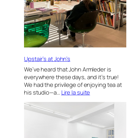
Upstair’s at John’s
We’ve heard that John Armleder is
everywhere these days, and it’s true!
We had the privilege of enjoying tea at
:
his studio—a…
Lire la suite
Upstair’s
at
John’s