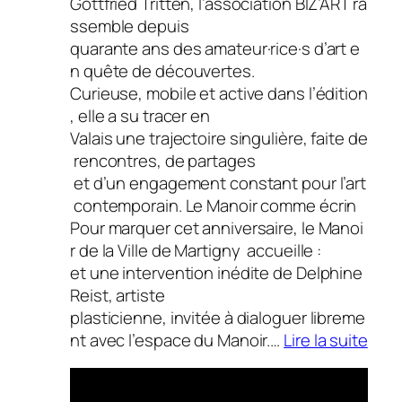
Gottfried Tritten, l’association BIZ’ART ra
expo
ssemble depuis
d’en
quarante ans des amateur·rice·s d’art e
n quête de découvertes.
Curieuse, mobile et active dans l’édition
, elle a su tracer en
Valais une trajectoire singulière, faite de
rencontres, de partages
et d’un engagement constant pour l’art
contemporain. Le Manoir comme écrin
Pour marquer cet anniversaire, le Manoi
r de la Ville de Martigny accueille :
et une intervention inédite de Delphine
Reist, artiste
plasticienne, invitée à dialoguer libreme
:
nt avec l’espace du Manoir.…
Lire la suite
C’ES
—