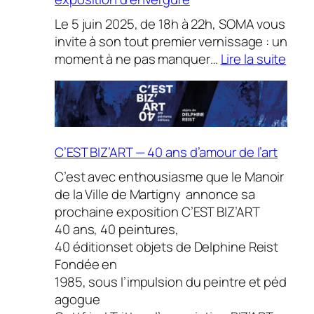
Le 5 juin 2025, de 18h à 22h, SOMA vous
invite à son tout premier vernissage : un
:
moment à ne pas manquer…
Lire la suite
Un
nou
lieu
pour
l’art
C’EST BIZ’ART — 40 ans d’amour de l’art
à
C’est avec enthousiasme que le Manoir
Gen
de la Ville de Martigny annonce sa
:
prochaine exposition C’EST BIZ’ART
SOM
40 ans, 40 peintures,
ouvr
40 éditionset objets de Delphine Reist
ses
Fondée en
port
1985, sous l’impulsion du peintre et péd
avec
agogue
une