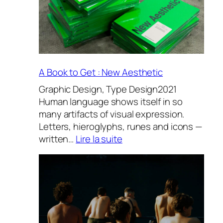
Vanderlove
Letter
présentent
Sébastien
Mettraux
A Book to Get : New Aesthetic
Graphic Design, Type Design2021
Human language shows itself in so
many artifacts of visual expression.
Letters, hieroglyphs, runes and icons —
:
written…
Lire la suite
A
Book
to
Get
:
New