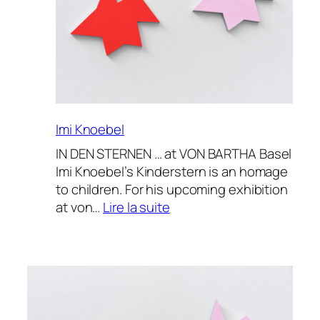
Imi Knoebel
IN DEN STERNEN … at VON BARTHA Basel
Imi Knoebel’s Kinderstern is an homage
to children. For his upcoming exhibition
:
at von…
Lire la suite
Imi
Knoebel