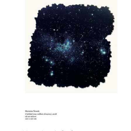
Genève
2025,
as
an
Instagram
Story/